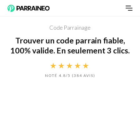
Code Parrainage
Trouver un code parrain fiable,
100% valide. En seulement 3 clics.
★★★★★
NOTÉ 4.8/5 (384 AVIS)
Jusqu'à 200€ Offerts
A LA UNE
Parrainage BoursoBank
Trouver un parrain BoursoBank (ex-Boursorama) N°1 Banque en ligne.
Déjà 8.5 Millions de clients. Profitez des avantages exclusifs
VOIR L'OFFRE DE PARRAINAGE
➔