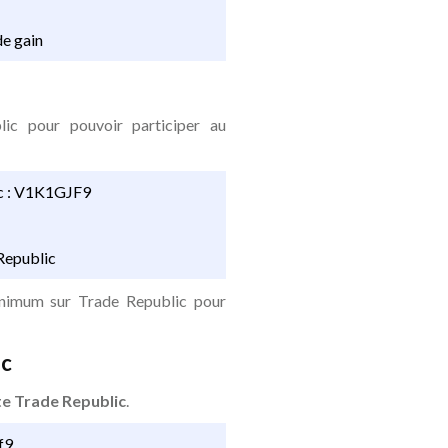
de gain
blic pour pouvoir participer au
lic : V1K1GJF9
Republic
inimum sur Trade Republic pour
ic
e Trade Republic
.
9‍