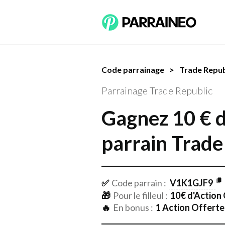
Code parrainage
>
Trade Repub
Parrainage Trade Republic
Gagnez
10
€ d
parrain
Trade
✅
Code parrain :
V1K1GJF9
🎁
Pour le filleul :
10
€ d'Action
🔥
En bonus :
1 Action Offerte