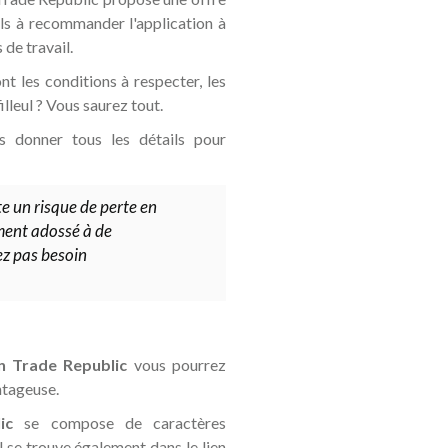
ls à recommander l'application à
de travail.
nt les conditions à respecter, les
illeul ? Vous saurez tout.
 donner tous les détails pour
te un risque de perte en
sement adossé à de
ez pas besoin
n Trade Republic
vous pourrez
ntageuse.
ic
se compose de caractères
 se trouve également dans le lien