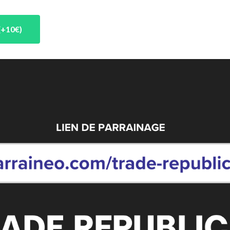
(+10€)