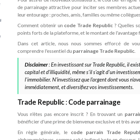
e
de parrainage attractive pour inciter ses membres actue
leur entourage : proches, amis, familles ou même collègues 
u
Comment obtenir un
code Trade Republic
? Quelles so
points forts de la plateforme, et le montant de l'avantage f
e
Dans cet article, nous nous sommes efforcé de vous
comprendre l'essentiel du
parrainage Trade Republic
.
Disclaimer
: En investissant sur Trade Republic, il exis
capital et d’illiquidité, même s'il s'agit d'un investis
l'immobilier. N’investissez que l’argent dont vous n’av
immédiatement, et diversifiez vos investissements.
Trade Republic : Code parrainage
Vous n'êtes pas encore inscrit ? En trouvant un
parrai
bénéficier d'une prime de bienvenue exclusive et très ava
En règle générale, le
code parrain Trade Republ
alphanumériques, comme celui indiqué juste en dessous. Il