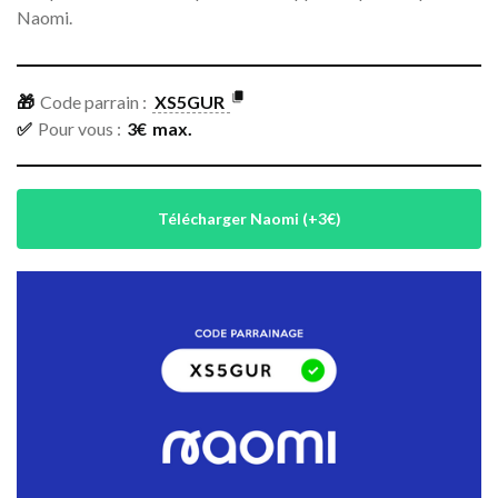
Naomi.
🎁
Code parrain :
XS5GUR
✅
Pour vous :
3
€
max.
Télécharger Naomi (+3€)