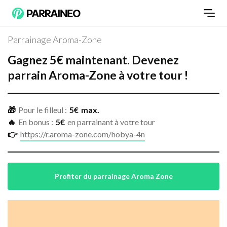
Parrainage Aroma-Zone
Gagnez
5
€
maintenant.
Devenez
parrain
Aroma-Zone
à votre tour !
🎁
Pour le filleul :
5
€
max.
🔥
En bonus :
5€
en parrainant à votre tour
👉
https://r.aroma-zone.com/hobya-4n
Profiter du parrainage Aroma Zone