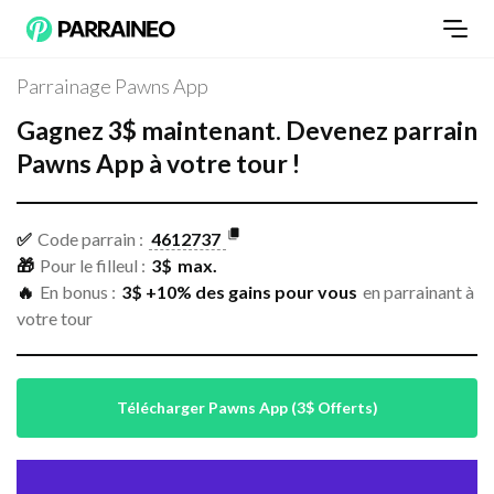
Parrainage Pawns App
Gagnez
3
$
maintenant.
Devenez
parrain
Pawns App
à votre tour !
✅
Code parrain :
4612737
🎁
Pour le filleul :
3
$
max.
🔥
En bonus :
3$ +10% des gains pour vous
en parrainant à
votre tour
Télécharger Pawns App (3$ Offerts)