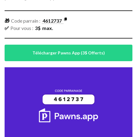
🎁
Code parrain :
4612737
✅
Pour vous :
3
$
max.
Télécharger Pawns App (3$ Offerts)