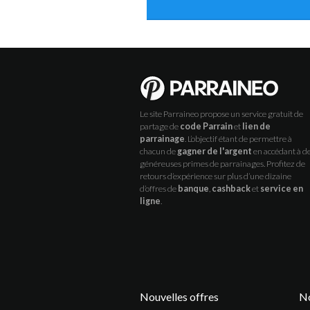
Le site Parraineo propose un service gratuit de
partage de
code Parrain
et
lien de
parrainage
. L’objectif étant de permettre à
chacun de
gagner de l'argent
en accédant à d
généreuses primes de parrainages. Profitez de
retours d’expérience sur plus d’une dizaine
d’offres de
banque
,
cashback
et
service en
ligne
.
Nouvelles offres
No