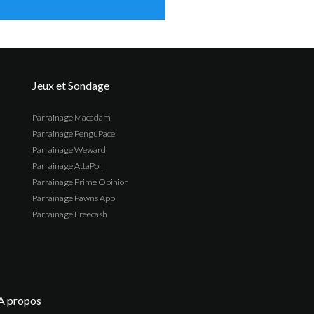
Jeux et Sondage
Parrainage Macadam
Parrainage PenguPace
Parrainage Weward
Parrainage AttaPoll
Parrainage Prime Opinion
Parrainage Pawns App
Parrainage Freecash
A propos