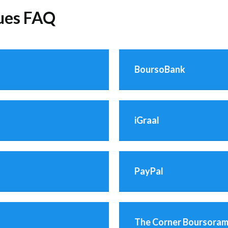
ques FAQ
BoursoBank
iGraal
PayPal
The Corner Boursora