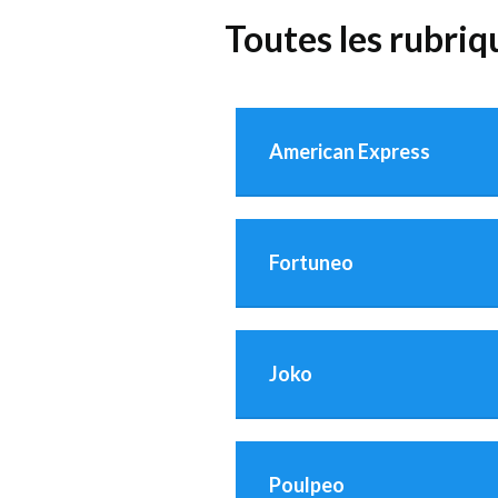
Toutes les rubri
American Express
Fortuneo
Joko
Poulpeo