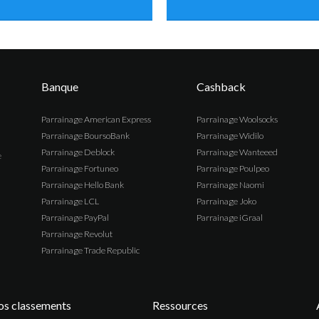
Banque
Cashback
Parrainage
American Express
Parrainage
Woolsocks
Parrainage
BoursoBank
Parrainage
Widilo
Parrainage
Deblock
Parrainage
Wanteeed
e
Parrainage
Fortuneo
Parrainage
Poulpeo
Parrainage
Hello Bank
Parrainage
Naomi
Parrainage
LCL
Parrainage
Joko
Parrainage
PayPal
Parrainage
iGraal
Parrainage
Revolut
Parrainage
Trade Republic
s classements
Ressources