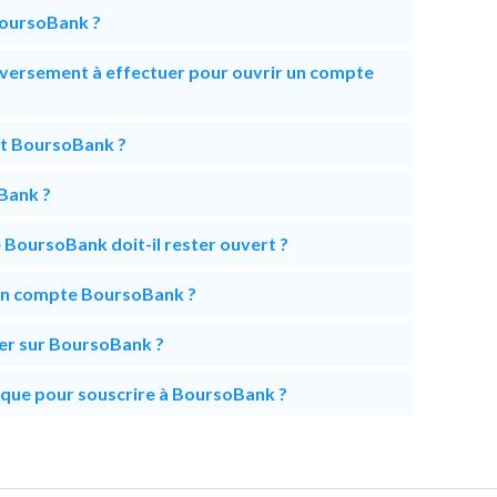
oursoBank ?
 versement à effectuer pour ouvrir un compte
nt BoursoBank ?
Bank ?
oursoBank doit-il rester ouvert ?
d'un compte BoursoBank ?
ner sur BoursoBank ?
anque pour souscrire à BoursoBank ?