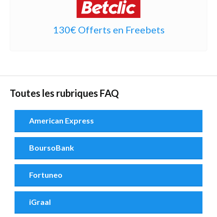
130€ Offerts en Freebets
Toutes les rubriques FAQ
American Express
BoursoBank
Fortuneo
iGraal