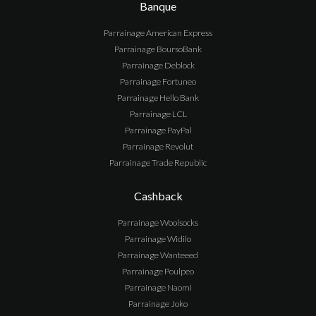
Banque
Parrainage
American Express
Parrainage
BoursoBank
Parrainage
Deblock
Parrainage
Fortuneo
Parrainage
Hello Bank
Parrainage
LCL
Parrainage
PayPal
Parrainage
Revolut
Parrainage
Trade Republic
Cashback
Parrainage
Woolsocks
Parrainage
Widilo
Parrainage
Wanteeed
Parrainage
Poulpeo
Parrainage
Naomi
Parrainage
Joko