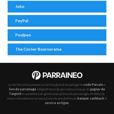
Joko
PayPal
Poulpeo
The Corner Boursorama
Le site Parraineo propose un service gratuit de partage de
code Parrain
et
lien de parrainage
. L’objectif étant de permettre à chacun de
gagner de
l'argent
en accédant à de généreuses primes de parrainages. Profitez de
retours d’expérience sur plus d’une dizaine d’offres de
banque
,
cashback
et
service en ligne
.