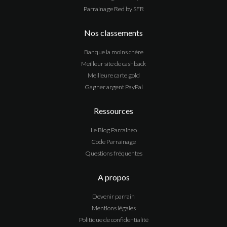
Parrainage Red by SFR
Nos classements
Banque la moins chère
Meilleur site de cashback
Meilleure carte gold
Gagner argent PayPal
Ressources
Le Blog Parraineo
Code Parrainage
Questions fréquentes
A propos
Devenir parrain
Mentions légales
Politique de confidentialité