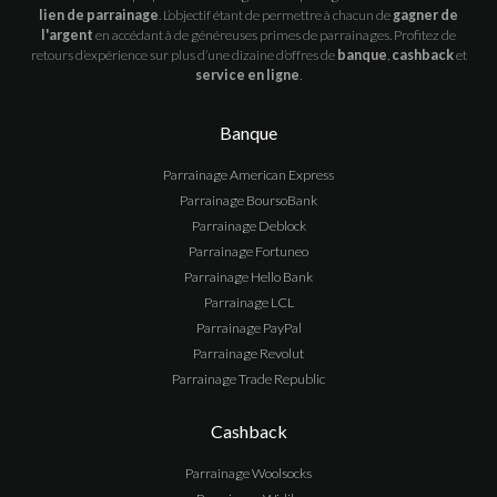
lien de parrainage
. L’objectif étant de permettre à chacun de
gagner de
l'argent
en accédant à de généreuses primes de parrainages. Profitez de
retours d’expérience sur plus d’une dizaine d’offres de
banque
,
cashback
et
service en ligne
.
Banque
Parrainage
American Express
Parrainage
BoursoBank
Parrainage
Deblock
Parrainage
Fortuneo
Parrainage
Hello Bank
Parrainage
LCL
Parrainage
PayPal
Parrainage
Revolut
Parrainage
Trade Republic
Cashback
Parrainage
Woolsocks