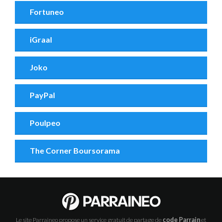
Fortuneo
iGraal
Joko
PayPal
Poulpeo
The Corner Boursorama
Le site Parraineo propose un service gratuit de partage de
code Parrain
et