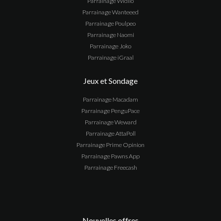
Parrainage
Widilo
Parrainage
Wanteeed
Parrainage
Poulpeo
Parrainage
Naomi
Parrainage
Joko
Parrainage
iGraal
Jeux et Sondage
Parrainage Macadam
Parrainage PenguPace
Parrainage Weward
Parrainage AttaPoll
Parrainage Prime Opinion
Parrainage Pawns App
Parrainage Freecash
Nouvelles offres